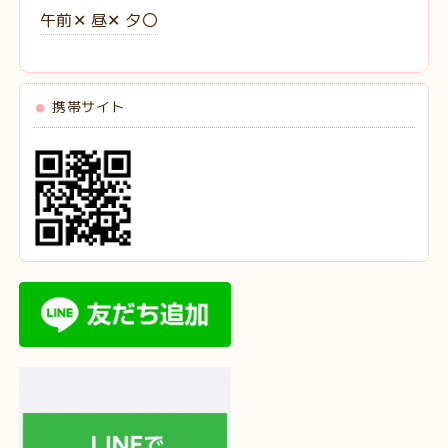
午前‪✕‬ 昼‪✕‬ 夕〇
携帯サイト