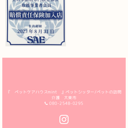
『 ペットケアハウスmint 』ペットシッター/ペットの訪問
介護 大東市
080-2548-0295